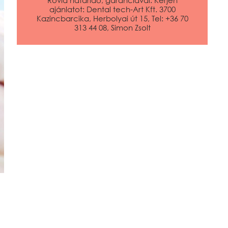
ajánlatot: Dental tech-Art Kft. 3700
Kazincbarcika, Herbolyai út 15, Tel: +36 70
313 44 08, Simon Zsolt