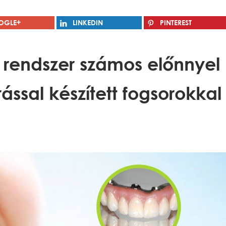
➂
➞
OGLE+
LINKEDIN
PINTEREST
ő rendszer számos előnnyel
ssal készített fogsorokkal