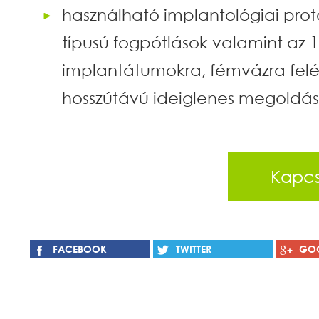
használható implantológiai prot
típusú fogpótlások valamint az 1
implantátumokra, fémvázra felépí
hosszútávú ideiglenes megoldás
Kapcs
❾
❿
➀
FACEBOOK
TWITTER
GO