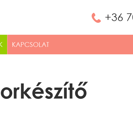
さ
+36 7
K
KAPCSOLAT
orkészítő